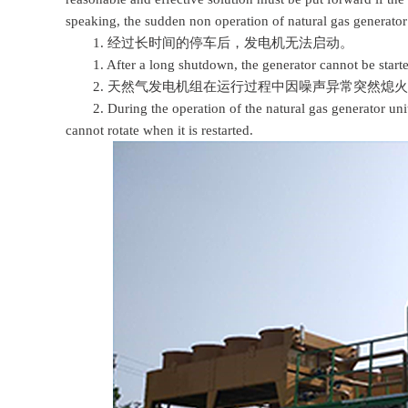
speaking, the sudden non operation of natural gas generator 
1. 经过长时间的停车后，发电机无法启动。
1. After a long shutdown, the generator cannot be starte
2. 天然气发电机组在运行过程中因噪声异常突然熄火
2. During the operation of the natural gas generator unit,
cannot rotate when it is restarted.