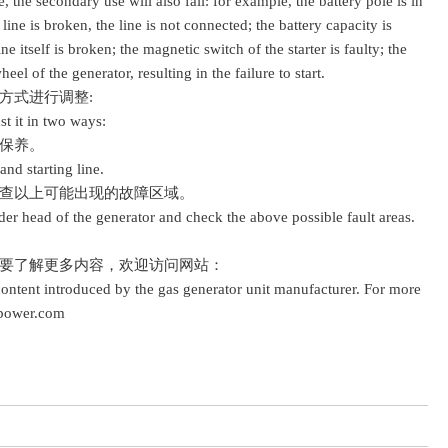
the secondary use will also fail: for example, the battery pole is in
 line is broken, the line is not connected; the battery capacity is
line itself is broken; the magnetic switch of the starter is faulty; the
heel of the generator, resulting in the failure to start.
式进行调整:
t it in two ways:
保养。
nd starting line.
查以上可能出现的故障区域。
head of the generator and check the above possible fault areas.
要了解更多内容，欢迎访问网站：
ntent introduced by the gas generator unit manufacturer. For more
ngpower.com