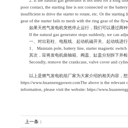
2. If the natural gas generator is not used for a long time, 
poor contact, the starting line is not connected or the battery
insufficient to drive the starter to rotate, etc. Or the starting 
gear of the starter fails to mesh with the ring gear of the flyw
如果天然气发电机突然停止运行，我们可以通过两种方
If the natural gas generator stops suddenly, we can adjus
一、对出彩柱、电瓶线、起动机磁开关、起动线进行
1、 Maintain pole, battery line, starter magnetic switch a
其次，应将发电机曲轴箱、阀盖、缸盖分别拆下并检
Secondly, remove the crankcase, valve cover and cylinder 
以上是燃气发电机组厂家为大家介绍的相关内容，想
https://www.huannengpower.comThe above is the relevant co
information, please visit the website: https://www.huanne
上一条：