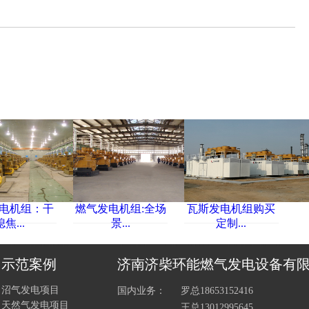
电机组：干
燃气发电机组:全场
瓦斯发电机组购买
熄焦...
景...
定制...
示范案例
济南济柴环能燃气发电设备有
沼气发电项目
国内业务：
罗总18653152416
天然气发电项目
王总13012995645