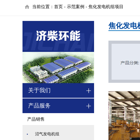
当前位置：
首页
-
示范案例
-
焦化发电机组项目
焦化发电
关于我们
产品服务
产品销售
沼气发电机组