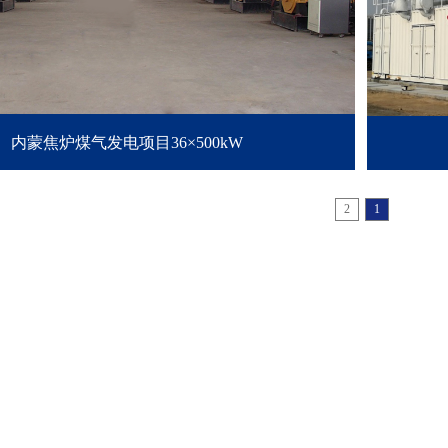
内蒙焦炉煤气发电项目36×500kW
2
1