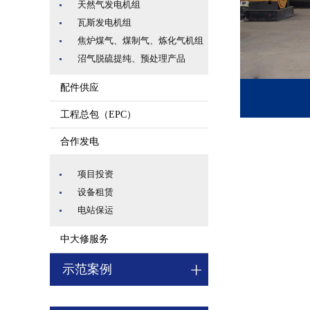
天然气发电机组
瓦斯发电机组
焦炉煤气、煤制气、炼化气机组
沼气脱硫提纯、预处理产品
配件供应
工程总包（EPC）
合作发电
项目投资
设备租赁
电站保运
中大修服务
示范案例