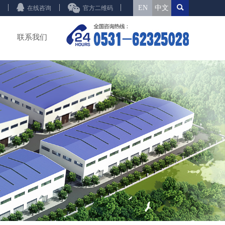
EN
中文
在线咨询
官方二维码
联系我们