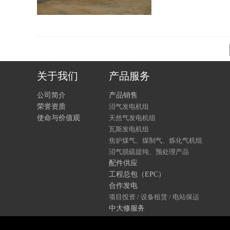
关于我们
产品服务
公司简介
产品销售
荣誉资质
沼气发电机组
使命与价值观
天然气发电机组
瓦斯发电机组
焦炉煤气、煤制气、炼化气机组
沼气脱硫提纯、预处理产品
配件供应
工程总包（EPC）
合作发电
项目投资
/
设备租赁
/
电站保运
中大修服务