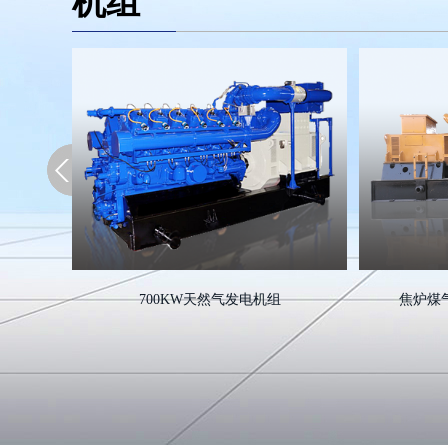
机组
700KW天然气发电机组
焦炉煤