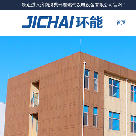
欢迎进入济南济柴环能燃气发电设备有限公司官网！
首页