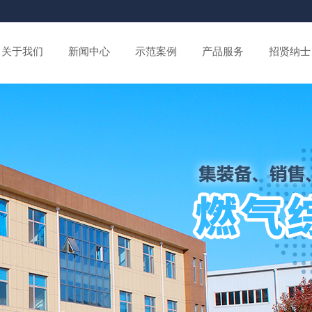
关于我们
新闻中心
示范案例
产品服务
招贤纳士