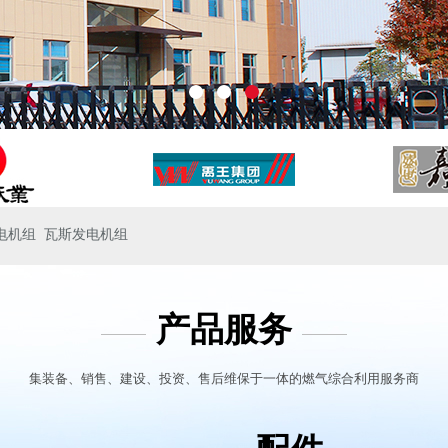
电机组
瓦斯发电机组
产品服务
集装备、销售、建设、投资、售后维保于一体的燃气综合利用服务商