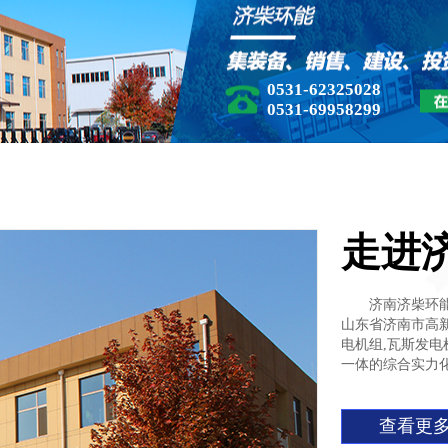
0531-62325028
0531-69958299
走进
济南济柴环能
山东省济南市高
电机组,瓦斯发电
一体的综合实力
查看更多