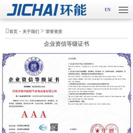
首页

EN
关于我们

-
>
首页
关于我们
荣誉资质
新闻中心
企业资信等级证书
示范案例
产品服务
招贤纳士
联系我们
English
