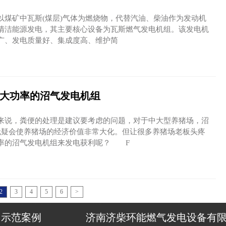
矿中瓦斯(煤层)气体为燃烧物，代替汽油、柴油作为发动机
清洁能源发电，其主要核心设备为瓦斯燃气发电机组。该发电机
广、发电质量好、集成度高、维护简
大功率的沼气发电机组
说，粪便的处理是建议要考虑的问题，对于中大型养猪场，沼
无疑会使养猪场的经济价值非常大化。但让很多养猪场老板头疼
率的沼气发电机组来发电获利呢？ F
2
3
4
5
6
>
示范案例
济南济柴环能燃气发电设备有